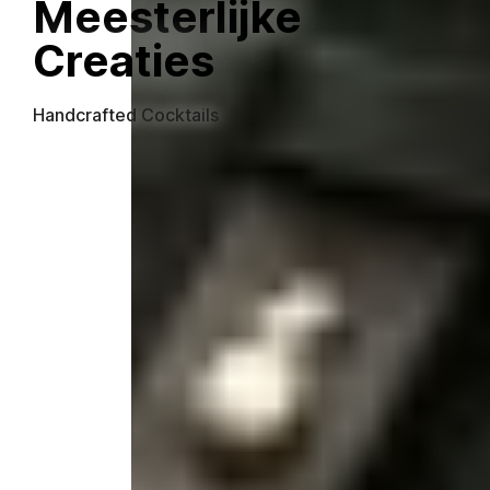
Meesterlijke
Creaties
Handcrafted Cocktails